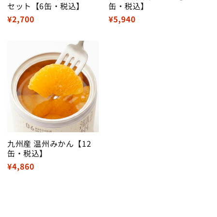
セット【6缶・税込】
缶・税込】
通
¥2,700
通
¥5,940
常
常
価
価
格
格
九州産 温州みかん【12
缶・税込】
通
¥4,860
常
価
格