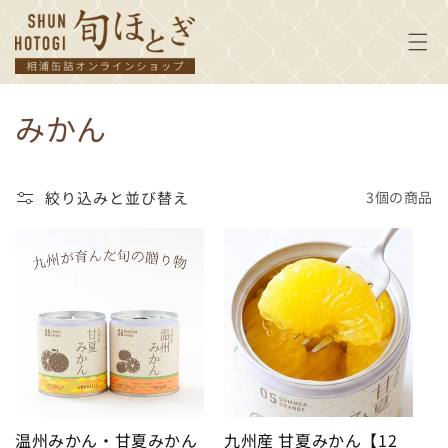
コンテ
ンツに
進む
コ
みかん
レ
ク
絞り込みと並び替え
3個の商品
シ
ョ
ン
:
温州みかん・甘夏みかん
九州産 甘夏みかん【12