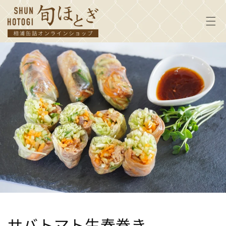
コンテ
ンツに
進む
サバトマト生春巻き