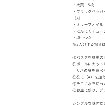
・大葉…5枚
・ブラックペッパ
（A）
・オリーブオイル
・にんにくチューブ
・塩…少々
※2人分作る場合
①パスタを標準の
②ボールにカット
サバの身を食べ
③②に（A）を加
④そこに水を切っ
⑤お皿に盛り、ブ
シンプルな味付だ