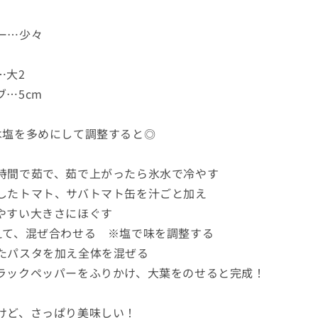
ー…少々
…大2
…5cm
は塩を多めにして調整すると◎
時間で茹で、茹で上がったら氷水で冷やす
したトマト、サバトマト缶を汁ごと加え
やすい大きさにほぐす
えて、混ぜ合わせる ※塩で味を調整する
たパスタを加え全体を混ぜる
ラックペッパーをふりかけ、大葉をのせると完成！
けど、さっぱり美味しい！