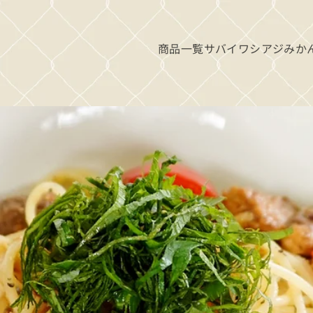
商品一覧
サバ
イワシ
アジ
みか