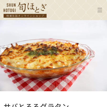
コンテ
ンツに
進む
サバとろろグラタン