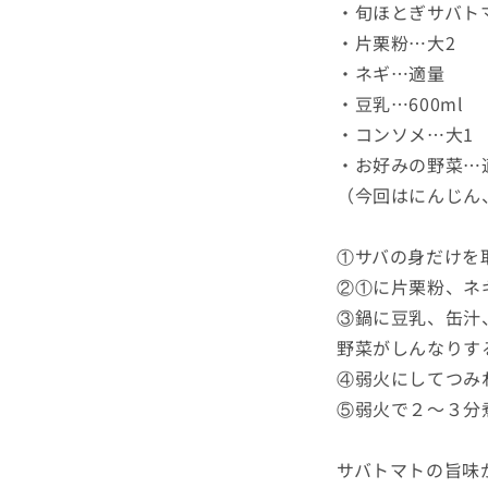
・旬ほとぎサバト
・片栗粉…大2
・ネギ…適量
・豆乳…600ml
・コンソメ…大1
・お好みの野菜…
（今回はにんじん
①サバの身だけを
②①に片栗粉、ネ
③鍋に豆乳、缶汁
野菜がしんなりす
④弱火にしてつみ
⑤弱火で２～３分
サバトマトの旨味