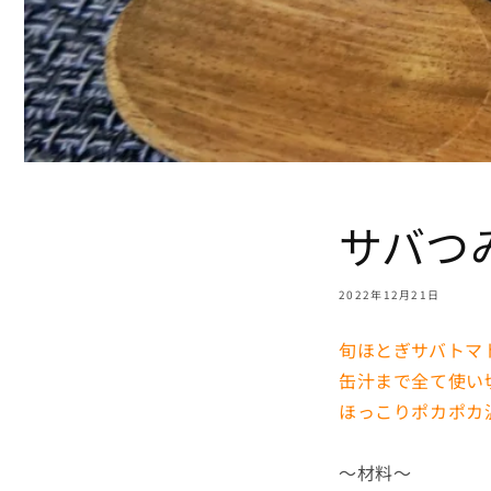
サバつ
2022年12月21日
旬ほとぎサバトマ
缶汁まで全て使い
ほっこりポカポカ
～材料～