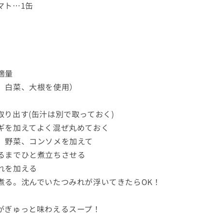
マト…1缶
適量
、白菜、大根を使用）
取り出す(缶汁は別で取っておく)
ギを加えてよく混ぜ丸めておく
、野菜、コンソメを加えて
るまでひと煮立ちさせる
れを加える
煮る。沈んでいたつみれが浮いてきたらOK！
がぎゅっと味わえるスープ！