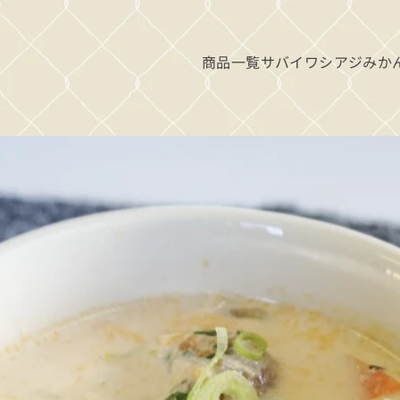
商品一覧
サバ
イワシ
アジ
みか